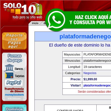
plataformadenego
El dueño de este dominio lo ha
Mayusculas:
PLATAFORMADEN
Minusculas:
plataformadenegoc
Longitud:
19 caracteres
Categorias:
Negocios
Precio:
$1,999.00
Visitar!
plataformadenegoc
Serán consideradas ofer
R