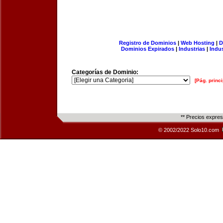
Registro de Dominios
|
Web Hosting
|
D
Dominios Expirados
|
Industrias
|
Indu
Categorías de Dominio:
[Pág. princi
** Precios expre
© 2002/2022 Solo10.com