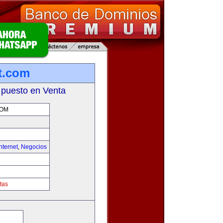
et.com
 puesto en Venta
COM
nternet
,
Negocios
tas