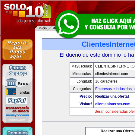
ClientesIntern
El dueño de este dominio lo ha
Mayusculas:
CLIENTESINTERNET.
Minusculas:
clientesinternet.com
Longitud:
16 caracteres
Categorias:
Empresas e Industrias
,
I
Precio:
Realizar una oferta!
Visitar!
clientesinternet.com
Serán consideradas ofer
Realizar una Oferta