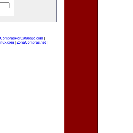
ComprasPorCatalogo.com
|
inux.com
|
ZonaCompras.net
|