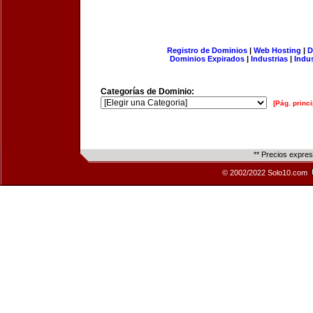
Registro de Dominios
|
Web Hosting
|
D
Dominios Expirados
|
Industrias
|
Indu
Categorías de Dominio:
[Pág. princi
** Precios expre
© 2002/2022 Solo10.com