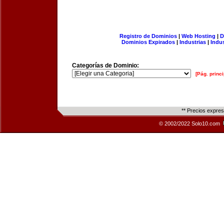
Registro de Dominios
|
Web Hosting
|
D
Dominios Expirados
|
Industrias
|
Indu
Categorías de Dominio:
[Pág. princi
** Precios expre
© 2002/2022 Solo10.com