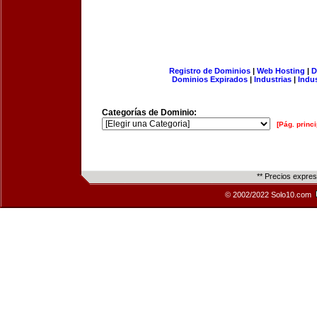
Registro de Dominios
|
Web Hosting
|
D
Dominios Expirados
|
Industrias
|
Indu
Categorías de Dominio:
[Pág. princi
** Precios expre
© 2002/2022 Solo10.com