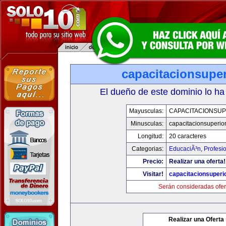
capacitacionsupe
El dueño de este dominio lo ha
Mayusculas:
CAPACITACIONSU
Minusculas:
capacitacionsuperio
Longitud:
20 caracteres
Categorias:
EducaciÃ³n
,
Profesi
Precio:
Realizar una oferta!
Visitar!
capacitacionsuperi
Serán consideradas ofer
Realizar una Oferta