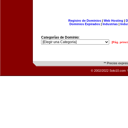
Registro de Dominios
|
Web Hosting
|
D
Dominios Expirados
|
Industrias
|
Indu
Categorías de Dominio:
[Pág. princi
** Precios expre
© 2002/2022 Solo10.com