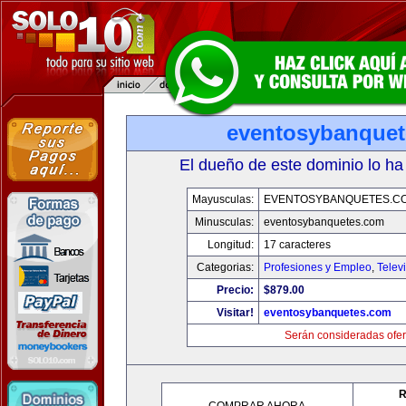
eventosybanque
El dueño de este dominio lo ha
Mayusculas:
EVENTOSYBANQUETES.C
Minusculas:
eventosybanquetes.com
Longitud:
17 caracteres
Categorias:
Profesiones y Empleo
,
Telev
Precio:
$879.00
Visitar!
eventosybanquetes.com
Serán consideradas ofer
R