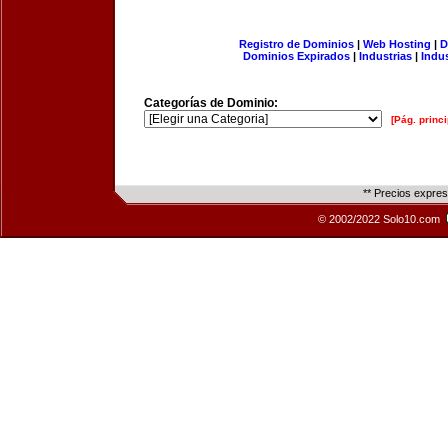
Registro de Dominios
|
Web Hosting
|
D
Dominios Expirados
|
Industrias
|
Indu
Categorías de Dominio:
[Pág. princi
** Precios expre
© 2002/2022 Solo10.com