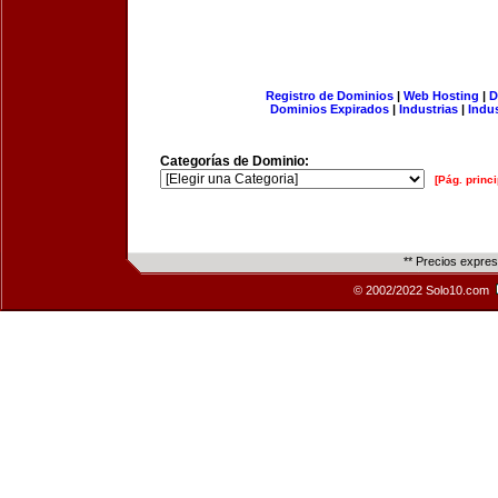
Registro de Dominios
|
Web Hosting
|
D
Dominios Expirados
|
Industrias
|
Indu
Categorías de Dominio:
[Pág. princi
** Precios expre
© 2002/2022 Solo10.com