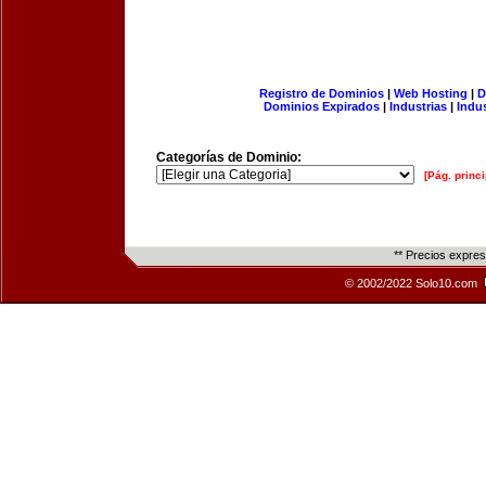
Registro de Dominios
|
Web Hosting
|
D
Dominios Expirados
|
Industrias
|
Indu
Categorías de Dominio:
[Pág. princi
** Precios expre
© 2002/2022 Solo10.com