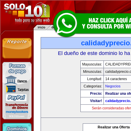
calidadypreci
El dueño de este dominio lo ha
Mayusculas:
CALIDADYPRE
Minusculas:
calidadyprecio.
Longitud:
14 caracteres
Categorias:
Negocios
Precio:
Realizar una of
Visitar!
calidadyprecio
Serán consideradas ofer
Realizar una Oferta