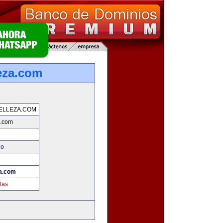
eza.com
ELLEZA.COM
a.com
eo
!
za.com
tas