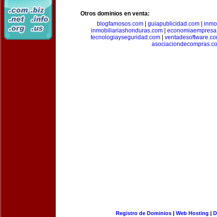
Otros dominios en venta:
blogfamosos.com
|
guiapublicidad.com
|
inmo
inmobiliariashonduras.com
|
economiaempresa
tecnologiayseguridad.com
|
ventadesoftware.c
asociaciondecompras.c
Registro de Dominios
|
Web Hosting
|
D