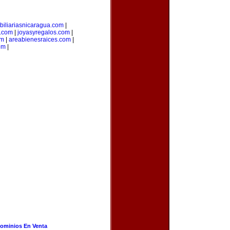
biliariasnicaragua.com
|
.com
|
joyasyregalos.com
|
om
|
areabienesraices.com
|
om
|
ominios En Venta