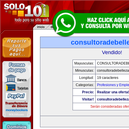
consultoradebell
Vendido!
Mayusculas:
CONSULTORADEB
Minusculas:
consultoradebellez
Longitud:
19 caracteres
Categorias:
Profesiones y Empl
Precio:
Realizar una oferta
Visitar!
consultoradebelle
Serán consideradas ofer