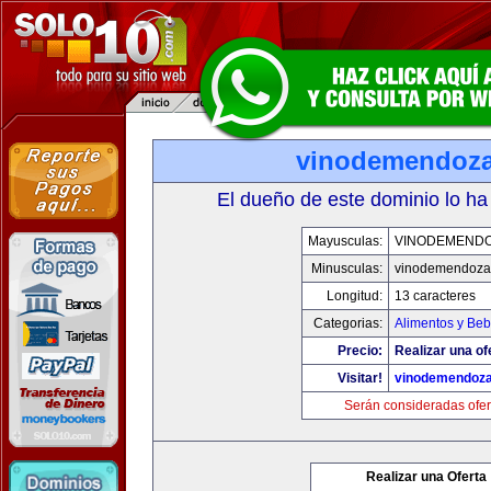
vinodemendoz
El dueño de este dominio lo ha
Mayusculas:
VINODEMEND
Minusculas:
vinodemendoza
Longitud:
13 caracteres
Categorias:
Alimentos y Beb
Precio:
Realizar una of
Visitar!
vinodemendoz
Serán consideradas ofer
Realizar una Oferta