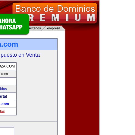
a.com
 puesto en Venta
OZA.COM
.com
idas
erta!
a.com
tas