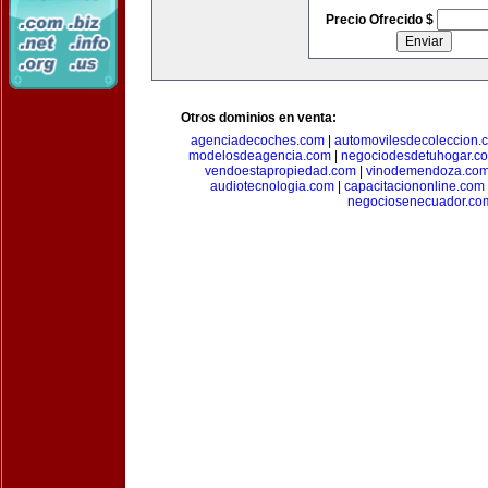
Precio Ofrecido $
Otros dominios en venta:
agenciadecoches.com
|
automovilesdecoleccion.
modelosdeagencia.com
|
negociodesdetuhogar.c
vendoestapropiedad.com
|
vinodemendoza.co
audiotecnologia.com
|
capacitaciononline.com
negociosenecuador.co