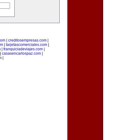
com
|
creditosempresas.com
|
om
|
tarjetascomerciales.com
|
m
|
franquiciadeviajes.com
|
|
casasencarlospaz.com
|
m
|