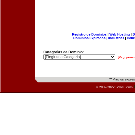
Registro de Dominios
|
Web Hosting
|
D
Dominios Expirados
|
Industrias
|
Indu
Categorías de Dominio:
[Pág. princi
** Precios expre
© 2002/2022 Solo10.com