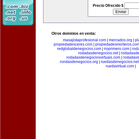
Precio Ofrecido $
Otros dominios en venta:
masajistaprofesional.com
|
mercados.org
|
pl
propiedadesceres.com
|
propiedadesmorteros.co
redglobaldenegocios.com
|
rioprimero.com
|
rod
rodadasdenegocios.net
|
rodadasde
rodadasdenegociosvirtuais.com
|
rodadavi
rondasdenegocios.org
|
ruedasdenegocios.net
ruedavirtual.com
|