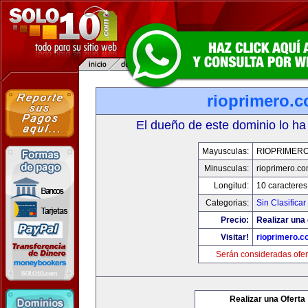
rioprimero.
El dueño de este dominio lo ha
Mayusculas:
RIOPRIMER
Minusculas:
rioprimero.c
Longitud:
10 caracteres
Categorias:
Sin Clasificar
Precio:
Realizar una 
Visitar!
rioprimero.c
Serán consideradas ofer
Realizar una Oferta