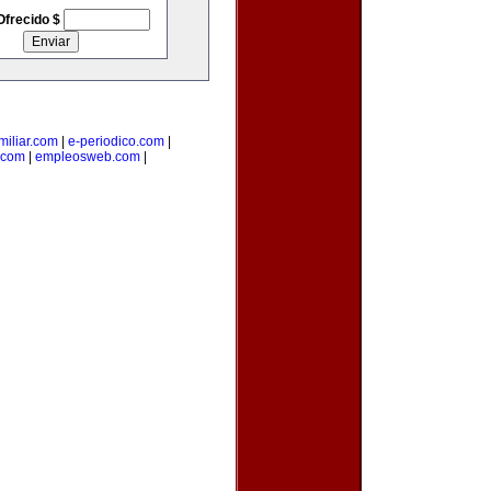
Ofrecido $
iliar.com
|
e-periodico.com
|
.com
|
empleosweb.com
|