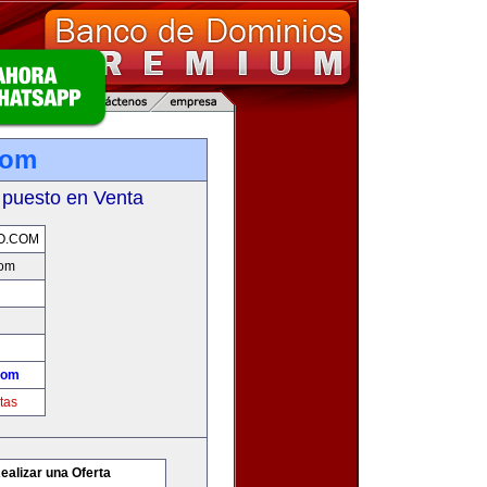
com
 puesto en Venta
O.COM
com
com
tas
ealizar una Oferta