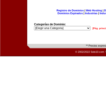
Registro de Dominios
|
Web Hosting
|
D
Dominios Expirados
|
Industrias
|
Indu
Categorías de Dominio:
[Pág. princi
** Precios expre
© 2002/2022 Solo10.com